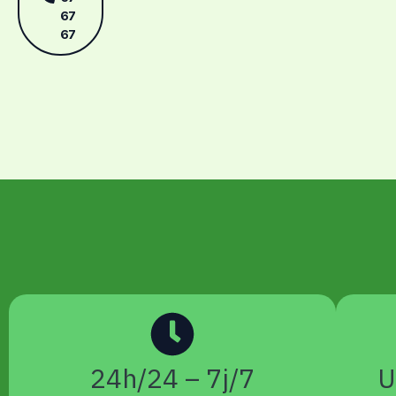
67
67
24h/24 – 7j/7
U